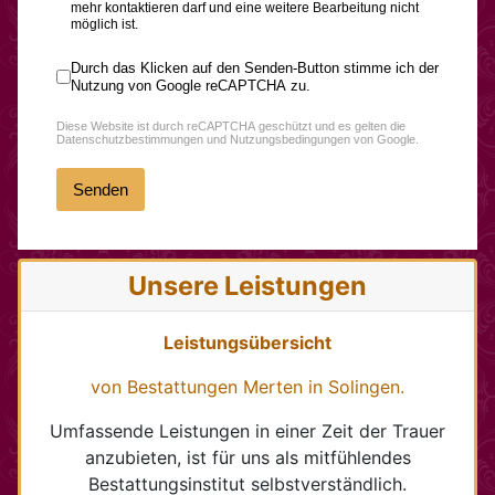
mehr kontaktieren darf und eine weitere Bearbeitung nicht
möglich ist.
Google reCAPTCHA Zustimmung
*
Durch das Klicken auf den Senden-Button stimme ich der
Nutzung von Google reCAPTCHA zu.
reCAPTCHA
*
Diese Website ist durch reCAPTCHA geschützt und es gelten die
Datenschutzbestimmungen
und
Nutzungsbedingungen
von Google.
Senden
Unsere Leistungen
Leistungsübersicht
von Bestattungen Merten in Solingen.
Umfassende Leistungen in einer Zeit der Trauer
anzubieten, ist für uns als mitfühlendes
Bestattungsinstitut selbstverständlich.